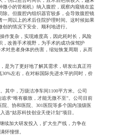
，伤口愈合时间长，且术后疤痕较大，越来
种微小的管相机）纳入腹腔，观察内窥镜在监
切除。但腹腔内组织器官较多，会导致腹腔镜
者一周以上的术后住院护理时间。这时候如果
微创的情况下安全、顺利地进行。
操作复杂，实现难度高，因此耗时长，风险
织，改善手术视野，为手术的成功保驾护
低手术对患者身体的伤害，缩短恢复周期，从而
，是为了更好地了解其需求，研发出真正符
30%左右，在对标国际先进水平的同时，价
。其中，万级洁净车间1100平方米。公司
均追求“唯有极致，才能无微不至”。公司目前
医院、协和医院、301医院等多个国内顶级医
入选“姑苏科技创业天使计划”项目。
们将继续加大研发投入，扩大生产线，力争在
来满怀憧憬。