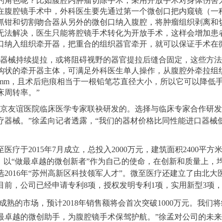
角色呢？比如腹腔内肿瘤切除手术，采用开放手术对身体伤害大
在腹腔镜手术中，外科医生要先通过第一个微创口把内窥镜（一
抓钳和切割吻合器从另外的微创口纳入腹腔，将肿瘤组织剥离和
无法解决，医生只能将腔镜手术转化为开放手术，这样会增加患
口纳入组织牵开器，把重合的组织器官牵开，就可以保证手术在
械持续提拉，或将阻碍视野的器官提拉后缝合固定，这些方法
钩状的牵开器主体，可满足外科医生单人操作，从腹腔外牵拉组
.5mm，且术后疤痕相当于一根铅笔芯直径大小，所以它可以降
床周转率。”
友谊医院临床医学专家联袂研发的。选择与临床专家合作研发
器械。”徐孟向记者透露，“我们的器材价格比同性能进口器械低
2015年7月成立，总投入2000万元，建筑面积2400平方米
，以“做最卓越的微创新者”作为自己的使命，在创新和质量上，
2016年“苏州高新区科技领军人才”。微至医疗还建立了由北大
前，公司已经申请专利8项，授权发明专利1项，实用新型3项，
成熟的市场，预计2018年销售额将会首次突破1000万元。我
做最卓越的微创助手，为腹腔镜手术保驾护航。”徐孟对公司的未