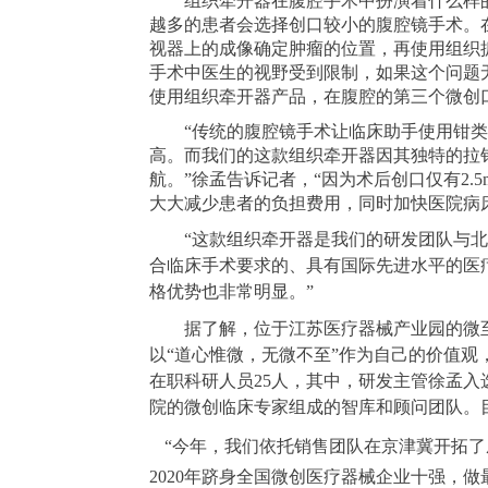
组织牵开器在腹腔手术中扮演着什么样的
越多的患者会选择创口较小的腹腔镜手术。
视器上的成像确定肿瘤的位置，再使用组织
手术中医生的视野受到限制，如果这个问题
使用组织牵开器产品，在腹腔的第三个微创
“传统的腹腔镜手术让临床助手使用钳类器
高。而我们的这款组织牵开器因其独特的拉
航。”徐孟告诉记者，“因为术后创口仅有2
大大减少患者的负担费用，同时加快医院病
“这款组织牵开器是我们的研发团队与北京
合临床手术要求的、具有国际先进水平的医疗
格优势也非常明显。”
据了解，位于江苏医疗器械产业园的微至医疗于
以“道心惟微，无微不至”作为自己的价值观
在职科研人员25人，其中，研发主管徐孟入选
院的微创临床专家组成的智库和顾问团队。目
“今年，我们依托销售团队在京津冀开拓了
2020年跻身全国微创医疗器械企业十强，